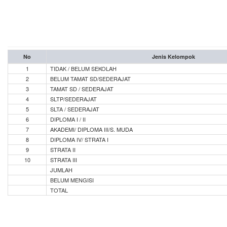
No
Jenis Kelompok
1
TIDAK / BELUM SEKOLAH
2
BELUM TAMAT SD/SEDERAJAT
3
TAMAT SD / SEDERAJAT
4
SLTP/SEDERAJAT
5
SLTA / SEDERAJAT
6
DIPLOMA I / II
7
AKADEMI/ DIPLOMA III/S. MUDA
8
DIPLOMA IV/ STRATA I
9
STRATA II
10
STRATA III
JUMLAH
BELUM MENGISI
TOTAL