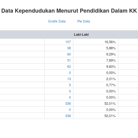
Data Kependudukan Menurut Pendidikan Dalam KK
Grafik Data
Pie Data
Laki-Laki
107
16,56%
38
5,88%
60
9,29%
51
7,89%
62
9,60%
0
0,00%
13
2,01%
5
0,77%
0
0,00%
0
0,00%
336
52,01%
0
0,00%
336
52,01%