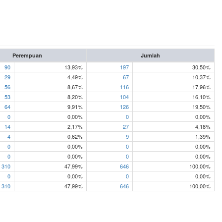
Perempuan
Jumlah
90
13,93%
197
30,50%
29
4,49%
67
10,37%
56
8,67%
116
17,96%
53
8,20%
104
16,10%
64
9,91%
126
19,50%
0
0,00%
0
0,00%
14
2,17%
27
4,18%
4
0,62%
9
1,39%
0
0,00%
0
0,00%
0
0,00%
0
0,00%
310
47,99%
646
100,00%
0
0,00%
0
0,00%
310
47,99%
646
100,00%