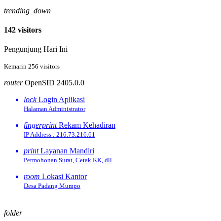
trending_down
142 visitors
Pengunjung Hari Ini
Kemarin 256 visitors
router
OpenSID 2405.0.0
lock
Login Aplikasi
Halaman Administrator
fingerprint
Rekam Kehadiran
IP Address : 216.73.216.61
print
Layanan Mandiri
Permohonan Surat, Cetak KK, dll
room
Lokasi Kantor
Desa Padang Mumpo
folder