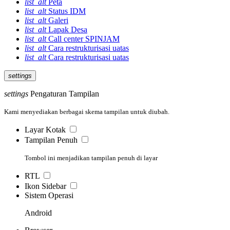
list_alt
Peta
list_alt
Status IDM
list_alt
Galeri
list_alt
Lapak Desa
list_alt
Call center SPINJAM
list_alt
Cara restrukturisasi uatas
list_alt
Cara restrukturisasi uatas
settings
settings
Pengaturan Tampilan
Kami menyediakan berbagai skema tampilan untuk diubah.
Layar Kotak
Tampilan Penuh
Tombol ini menjadikan tampilan penuh di layar
RTL
Ikon Sidebar
Sistem Operasi
Android