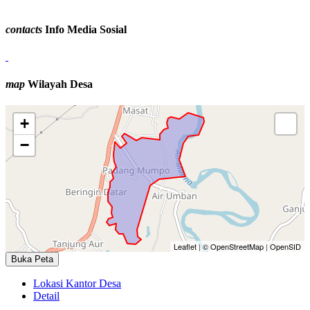
date_range
14 September 2016 06:09:16
Selamat atas keberhasilan desa padang mumpo dalam upaya
contacts
Info Media Sosial
[...]
map
Wilayah Desa
+
−
Leaflet
|
© OpenStreetMap
|
OpenSID
Buka Peta
Lokasi Kantor Desa
Detail