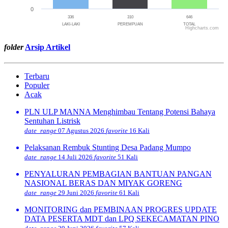
0
336
310
646
LAKI-LAKI
PEREMPUAN
TOTAL
Highcharts.com
End of interactive chart.
folder
Arsip Artikel
Terbaru
Populer
Acak
PLN ULP MANNA Menghimbau Tentang Potensi Bahaya
Sentuhan Listrisk
date_range
07 Agustus 2026
favorite
16 Kali
Pelaksanan Rembuk Stunting Desa Padang Mumpo
date_range
14 Juli 2026
favorite
51 Kali
PENYALURAN PEMBAGIAN BANTUAN PANGAN
NASIONAL BERAS DAN MIYAK GORENG
date_range
29 Juni 2026
favorite
61 Kali
MONITORING dan PEMBINAAN PROGRES UPDATE
DATA PESERTA MDT dan LPQ SEKECAMATAN PINO