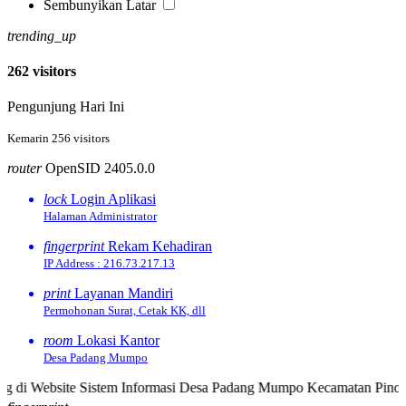
Sembunyikan Latar
trending_up
262 visitors
Pengunjung Hari Ini
102.34 %
Kemarin 256 visitors
router
OpenSID 2405.0.0
lock
Login Aplikasi
Halaman Administrator
fingerprint
Rekam Kehadiran
IP Address : 216.73.217.13
print
Layanan Mandiri
Permohonan Surat, Cetak KK, dll
room
Lokasi Kantor
Desa Padang Mumpo
site Sistem Informasi Desa Padang Mumpo Kecamatan Pino Kabupate