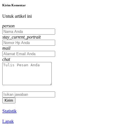
Kirim Komentar
Untuk artikel ini
Your
person
Name
No.
stay_current_portrait
Hp
Email
mail
address
Message
chat
Kirim
Statistik
Lapak