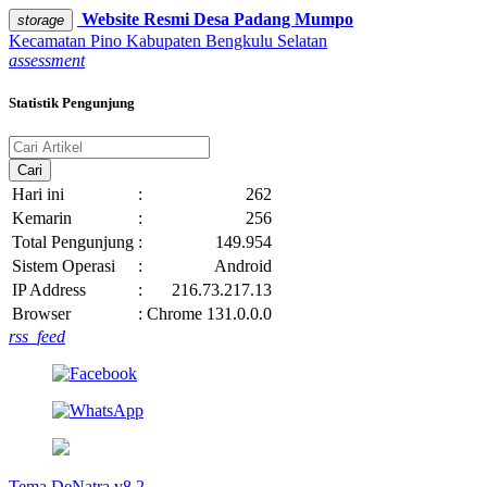
Website Resmi
Desa Padang Mumpo
storage
Kecamatan Pino
Kabupaten Bengkulu Selatan
assessment
Statistik Pengunjung
Cari
Hari ini
:
262
Kemarin
:
256
Total Pengunjung
:
149.954
Sistem Operasi
:
Android
IP Address
:
216.73.217.13
Browser
:
Chrome 131.0.0.0
rss_feed
Tema DeNatra v8.2