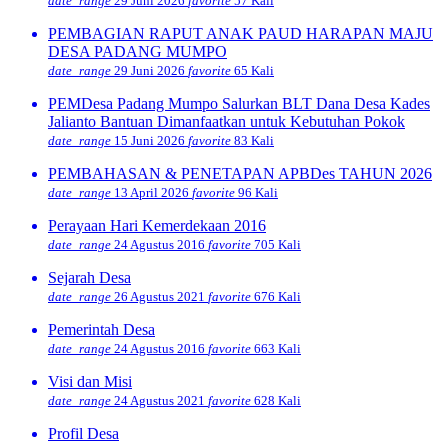
date_range
29 Juni 2026
favorite
57 Kali
PEMBAGIAN RAPUT ANAK PAUD HARAPAN MAJU
DESA PADANG MUMPO
date_range
29 Juni 2026
favorite
65 Kali
PEMDesa Padang Mumpo Salurkan BLT Dana Desa Kades
Jalianto Bantuan Dimanfaatkan untuk Kebutuhan Pokok
date_range
15 Juni 2026
favorite
83 Kali
PEMBAHASAN & PENETAPAN APBDes TAHUN 2026
date_range
13 April 2026
favorite
96 Kali
Perayaan Hari Kemerdekaan 2016
date_range
24 Agustus 2016
favorite
705 Kali
Sejarah Desa
date_range
26 Agustus 2021
favorite
676 Kali
Pemerintah Desa
date_range
24 Agustus 2016
favorite
663 Kali
Visi dan Misi
date_range
24 Agustus 2021
favorite
628 Kali
Profil Desa