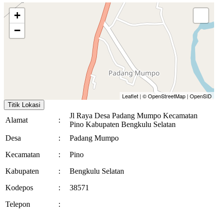
+
−
Leaflet
|
© OpenStreetMap
|
OpenSID
Titik Lokasi
Jl Raya Desa Padang Mumpo Kecamatan
Alamat
:
Pino Kabupaten Bengkulu Selatan
Desa
:
Padang Mumpo
Kecamatan
:
Pino
Kabupaten
:
Bengkulu Selatan
Kodepos
:
38571
Telepon
: