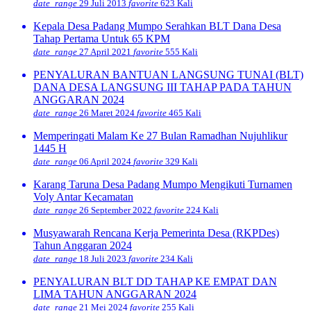
date_range
29 Juli 2013
favorite
623 Kali
Kepala Desa Padang Mumpo Serahkan BLT Dana Desa
Tahap Pertama Untuk 65 KPM
date_range
27 April 2021
favorite
555 Kali
PENYALURAN BANTUAN LANGSUNG TUNAI (BLT)
DANA DESA LANGSUNG III TAHAP PADA TAHUN
ANGGARAN 2024
date_range
26 Maret 2024
favorite
465 Kali
Memperingati Malam Ke 27 Bulan Ramadhan Nujuhlikur
1445 H
date_range
06 April 2024
favorite
329 Kali
Karang Taruna Desa Padang Mumpo Mengikuti Turnamen
Voly Antar Kecamatan
date_range
26 September 2022
favorite
224 Kali
Musyawarah Rencana Kerja Pemerinta Desa (RKPDes)
Tahun Anggaran 2024
date_range
18 Juli 2023
favorite
234 Kali
PENYALURAN BLT DD TAHAP KE EMPAT DAN
LIMA TAHUN ANGGARAN 2024
date_range
21 Mei 2024
favorite
255 Kali