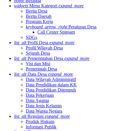
home
Beranda
widgets
Menu Kategori
expand_more
Berita Desa
Berita Daerah
Program Kerja
keyboard_arrow_right
Peraturan Desa
Call Center Spinjam
SDGs
list_alt
Profil Desa
expand_more
Profil Wilayah Desa
Sejarah Desa
list_alt
Pemerintahan Desa
expand_more
Visi dan Misi
Pemerintah Desa
list_alt
Data Desa
expand_more
Data Wilayah Administratif
Data Pendidikan dalam KK
Data Pendidikan Ditempuh
Data Pekerjaan
Data Agama
Data Jenis Kelamin
Data Warga Negara
list_alt
Regulasi
expand_more
Produk Hukum
Informasi Publik